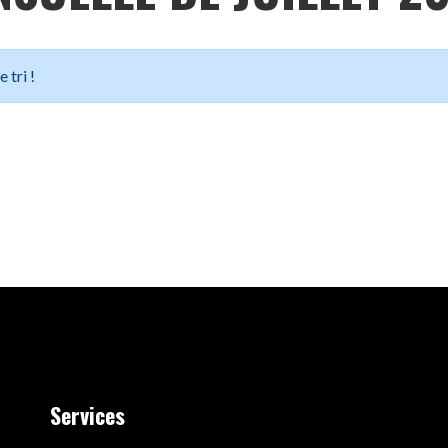
 tri !
Services