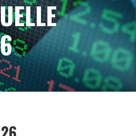
UELLE
26
026