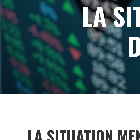
LA S
D
LA SITUATION ME