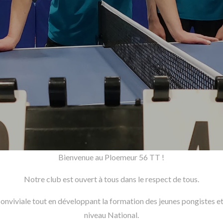
Bienvenue au Ploemeur 56 TT !
Notre club est ouvert à tous dans le respect de tous.
viviale tout en développant la formation des jeunes pongistes et 
niveau National.