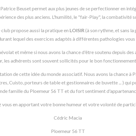
 Patrice Beuset permet aux plus jeunes de se perfectionner en intégr
xpérience des plus anciens. L'humilité, le "fair-Play", la combativit
e club propose aussi la pratique en
LOISIR
(à son rythme, et sans la
urant lequel des exercices adaptés à différentes pathologies vous
évolat et même si nous avons la chance d'être soutenu depuis des an
, les adhérents sont souvent sollicités pour le bon fonctionnement
tation de cette idée du monde associatif. Nous avons la chance à
 Cuisto, porteurs de table et gestionnaires de buvette ... ) qui po
rande famille du Ploemeur 56 TT et du fort sentiment d'appartenance
ez vous en apportant votre bonne humeur et votre volonté de partici
Cédric Macia
Ploemeur 56 TT