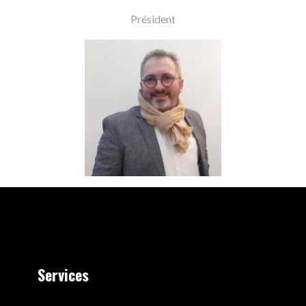
Président
Services